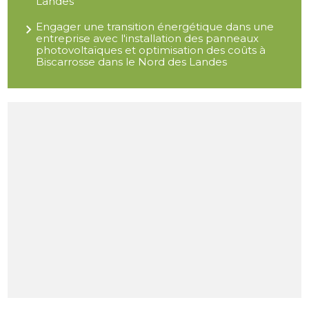
Landes
Engager une transition énergétique dans une
entreprise avec l'installation des panneaux
photovoltaïques et optimisation des coûts à
Biscarrosse dans le Nord des Landes