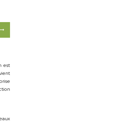
e
n est
vient
eprise
ction
neaux