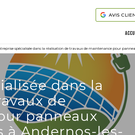
AVIS CLIE
Accu
treprise spécialisée dans la réalisation de travaux de maintenance pour panne
ialisée dans la
travaux de
our panneaux
s à Andernos-les-