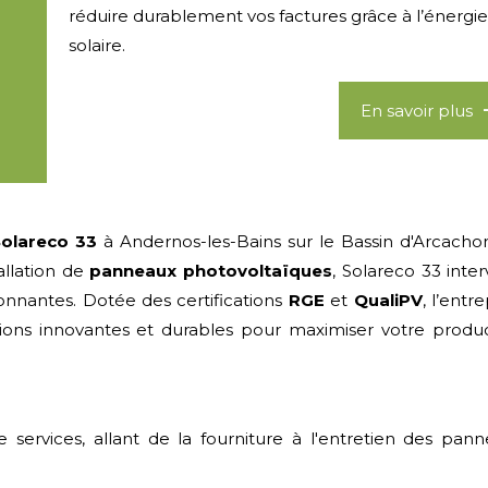
réduire durablement vos factures grâce à l’énergi
solaire.
En savoir plus
Solareco 33
à Andernos-les-Bains sur le Bassin d'Arcacho
tallation de
panneaux photovoltaïques
, Solareco 33 inter
onnantes. Dotée des certifications
RGE
et
QualiPV
, l’entr
utions innovantes et durables pour maximiser votre produ
rvices, allant de la fourniture à l'entretien des pan