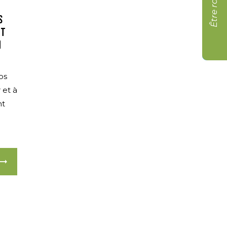
s
et
n
os
 et à
nt